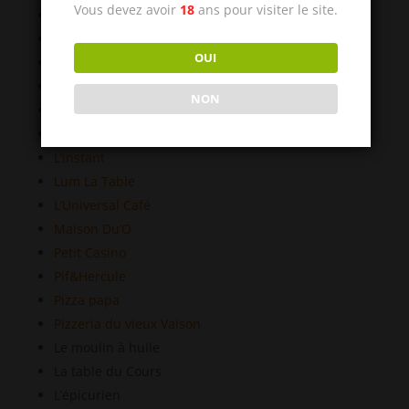
Vous devez avoir
18
ans pour visiter le site.
Le Médiéval
les manquez pas !
L’Entracte
OUI
Le Bateleur
Le Bistroquet
NON
Les Sales Gosses
Le Passage
L’instant
Lum La Table
L’Universal Café
Maison Du’O
Petit Casino
Pif&Hercule
Pizza papa
Pizzeria du vieux Vaison
Le moulin à huile
La table du Cours
L’épicurien