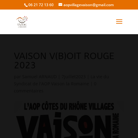
06 21 72 13 60
aopvillagevaison@gmail.com
VAISON V(B)OIT ROUGE
2023
par
Samuel ARNAUD
|
7juillet2023
|
La vie du
Syndicat de l'AOP Vaison la Romaine
|
0
commentaires