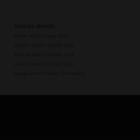
Articles récents
Vaison V(B)oit Rouge 2026
VAISON V(B)OIT ROUGE 2025
VAISON V(B)OIT ROUGE 2023
VAISON V(B)OIT ROUGE 2022
Voyage en AOP Vaison la Romaine