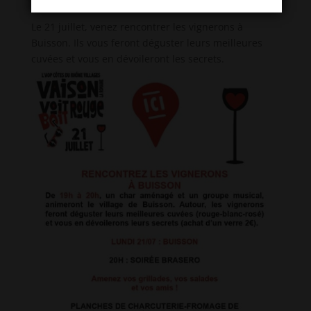
Le 21 juillet, venez rencontrer les vignerons à
Buisson. Ils vous feront déguster leurs meilleures
cuvées et vous en dévoileront les secrets.