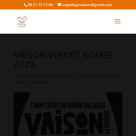
06 21 72 13 60
aopvillagevaison@gmail.com
VAISON V(B)OIT ROUGE
2025
par
SandraVich
|
18juillet2025
|
Festivités de l'AOP
Vaison la Romaine